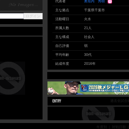
代表者
奥垣内 秀樹
主な拠点
千葉県千葉市
活動曜日
火水
所属人数
21人
主な構成
社会人
自己評価
弱
平均年齢
30代
結成年度
2016年
過去全試合
年度別 ｜ 対戦日順 