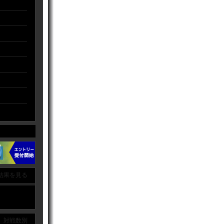
結果を見る
｜ 対戦数別