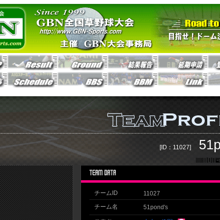
51p
[ID：11027]
チームID
11027
チーム名
51pond's