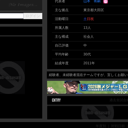
代表者
山本 将嗣
主な拠点
東京都大田区
活動曜日
土
日
祝
所属人数
13人
主な構成
社会人
自己評価
中
平均年齢
30代
結成年度
2011年
経験者、未経験者混在チームですが、宜しくお願いし
過去全試合
年度別 ｜ 対戦日順 