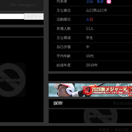
代表者
上山 直彦
主な拠点
山口県山口市
活動曜日
土
日
所属人数
11人
主な構成
学生
自己評価
中
平均年齢
10代
結成年度
2018年
過去全試合
年度別 ｜ 対戦日順 