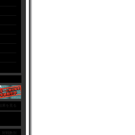
結果を見る
｜ 対戦数別