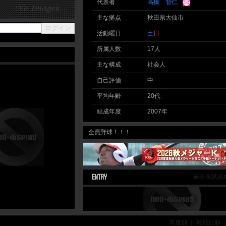
代表者
高橋 智仁
主な拠点
秋田県大仙市
活動曜日
土
日
所属人数
17人
主な構成
社会人
自己評価
中
平均年齢
20代
結成年度
2007年
全員野球！！！
過去全試合
年度別 ｜ 対戦日順 