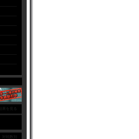
結果を見る
｜ 対戦数別