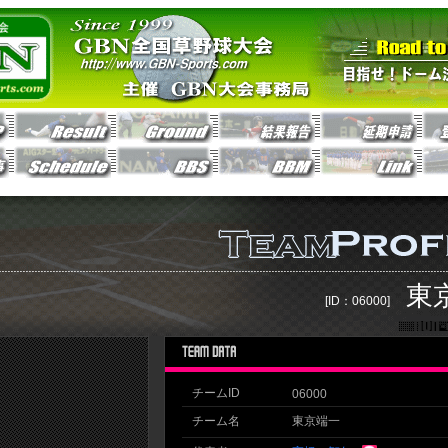
東
[ID：06000]
チームID
06000
チーム名
東京端一