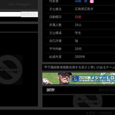
代表者
高橋 勝
主な拠点
広島県広島市
活動曜日
日
祝
所属人数
19人
主な構成
学生
自己評価
強
平均年齢
10代
結成年度
2005年
甲子園経験者複数在籍する若さと勢いのあるチームで
過去全試合
年度別 ｜ 対戦日順 