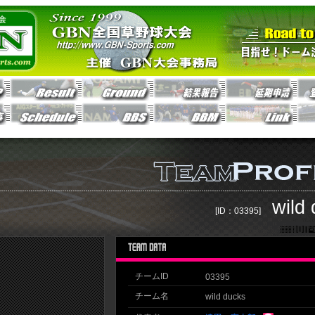
wild
[ID：03395]
チームID
03395
チーム名
wild ducks