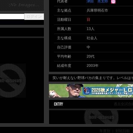
代表者
津田 亮太郎
主な拠点
兵庫県明石市
活動曜日
日
所属人数
13人
主な構成
社会人
自己評価
中
平均年齢
20代
結成年度
2003年
笑いが耐えない野球バカの集まりです。レベルはそん
過去全試合
年度別 ｜ 対戦日順 