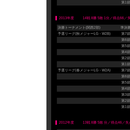
第1
2013年度
14戦 8勝 5敗 1分／得点66／
決勝トーナメント(関西2部)
準決
予選リーグ(秋メジャーLG・W2B)
第7
第6
第5
第4
第2
第1
予選リーグ(春メジャーLG・W2A)
第7
第6
第5
第4
第3
第2
第1
2012年度
13戦 8勝 5敗 分／得点46／失