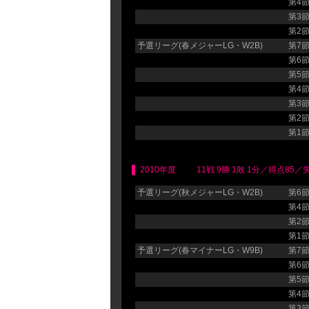
第4
第3
第2
予選リーグ(春メジャーLG・W2B)
第7
第6
第5
第4
第3
第2
第1
2010年度
11戦 9勝 1敗 1分／得点85／
予選リーグ(秋メジャーLG・W2B)
第6
第4
第2
第1
予選リーグ(春マイナーLG・W9B)
第7
第6
第5
第4
第3