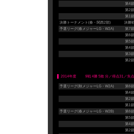
第4
第2
第1
決勝トーナメント(春・関西2部)
決勝
予選リーグ(春メジャーLG・W2A)
第7
第6
第5
第4
第3
第2
2014年度
9戦 4勝 5敗 分／得点31／失点
予選リーグ(秋メジャーLG・W2A)
第6
第4
第2
第1
予選リーグ(春メジャーLG・W2B)
第6
第5
第4
第2