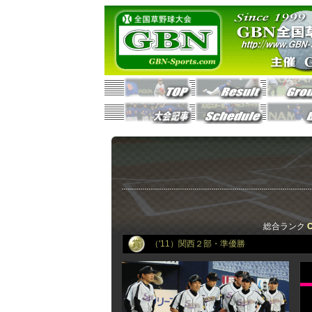
総合ランク
（'11）関西２部・準優勝