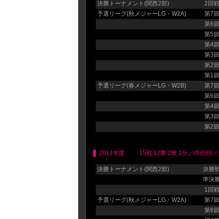
決勝トーナメント(関西2部)
2回
予選リーグ(秋メジャーLG・W2A)
第7
第6
第5
第4
第3
第2
第1
予選リーグ(春メジャーLG・W2B)
第7
第6
第4
第3
第2
2011年度
15戦 12勝 2敗 1分／得点69
決勝トーナメント(関西2部)
決勝
準決
1回
予選リーグ(秋メジャーLG・W2A)
第7
第6