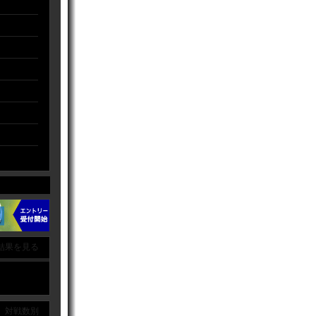
結果を見る
｜ 対戦数別