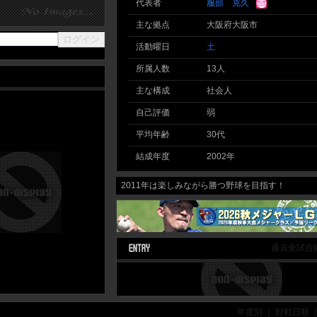
代表者
服部 克久
主な拠点
大阪府大阪市
活動曜日
土
所属人数
13人
主な構成
社会人
自己評価
弱
平均年齢
30代
結成年度
2002年
2011年は楽しみながら勝つ野球を目指す！
過去全試合
年度別 ｜ 対戦日順 