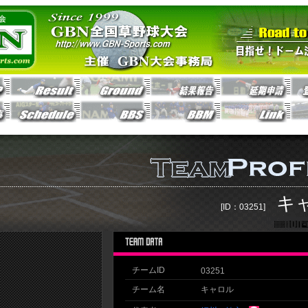
キ
[ID：03251]
チームID
03251
チーム名
キャロル