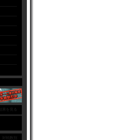
結果を見る
｜ 対戦数別