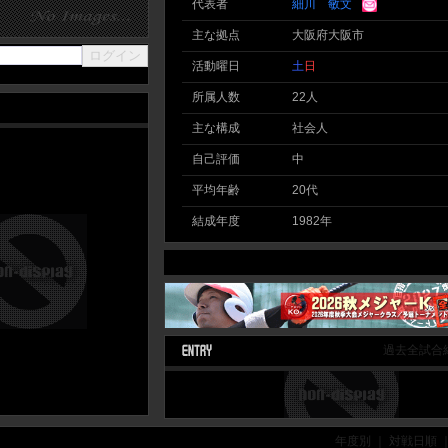
代表者
細川 敏文
主な拠点
大阪府大阪市
活動曜日
土
日
所属人数
22人
主な構成
社会人
自己評価
中
平均年齢
20代
結成年度
1982年
過去全試合
年度別 ｜ 対戦日順 