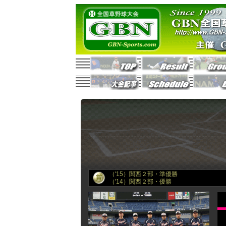
（'15）関西２部・準優勝
（'14）関西２部・優勝