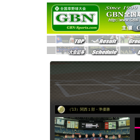
（'13）関西１部・準優勝