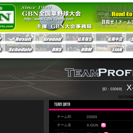
X
[ID：03069]
チームID
03069
チーム名
X-GUN