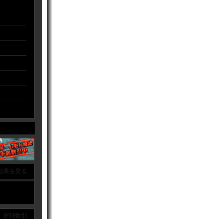
結果を見る
｜ 対戦数別