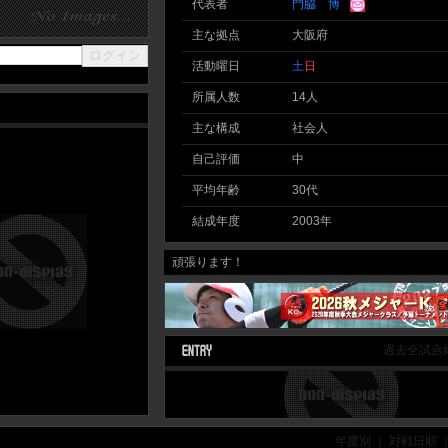
代表者
門脇 博
主な拠点
大阪府
活動曜日
土
日
所属人数
14人
主な構成
社会人
自己評価
中
平均年齢
30代
結成年度
2003年
頑張ります！
過去全試合
年度別 ｜ 対戦日順 