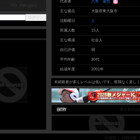
代表者
八木 達也
主な拠点
大阪府東大阪市
活動曜日
土
所属人数
15人
主な構成
社会人
自己評価
弱
平均年齢
30代
結成年度
2001年
未経験者が多くレベルは低いです。怪我なく楽しくを
過去全試合
年度別 ｜ 対戦日順 