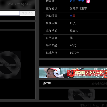
代表者
鈴木 悠也
主な拠点
愛知県日進市
活動曜日
土
日
所属人数
15人
主な構成
社会人
自己評価
弱
平均年齢
20代
結成年度
1970年
過去全試合
年度別 ｜ 対戦日順 