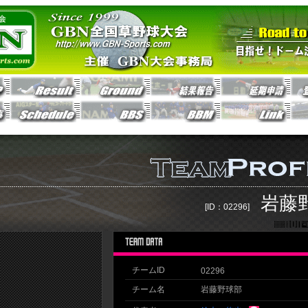
岩藤
[ID：02296]
チームID
02296
チーム名
岩藤野球部