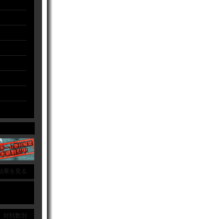
結果を見る
｜ 対戦数別