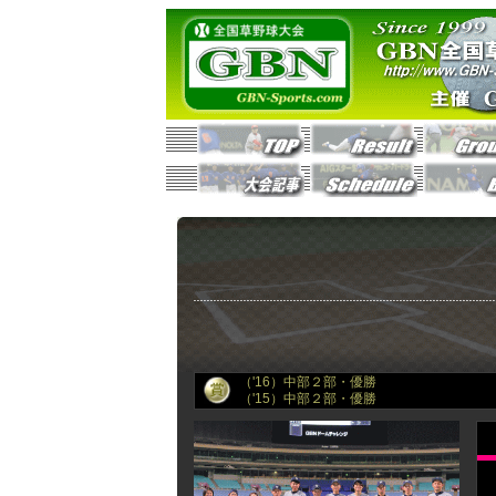
（'16）中部２部・優勝
（'15）中部２部・優勝