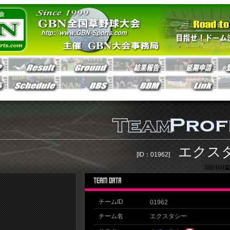
エクス
[ID：01962]
チームID
01962
チーム名
エクスタシー