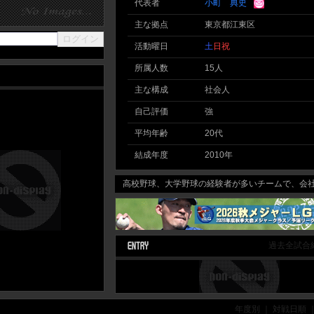
代表者
小町 典史
主な拠点
東京都江東区
活動曜日
土
日
祝
所属人数
15人
主な構成
社会人
自己評価
強
平均年齢
20代
結成年度
2010年
高校野球、大学野球の経験者が多いチームで、会社の
過去全試合
年度別 ｜ 対戦日順 