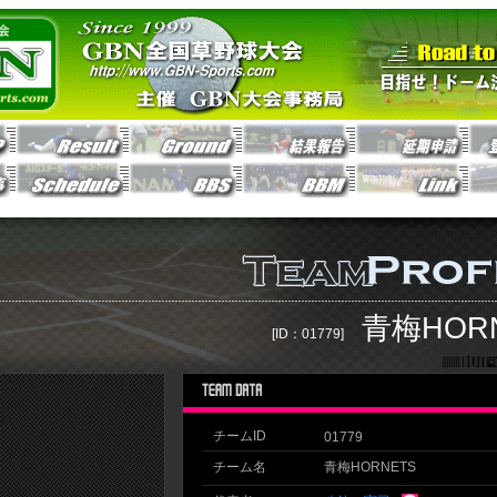
青梅HOR
[ID：01779]
チームID
01779
チーム名
青梅HORNETS