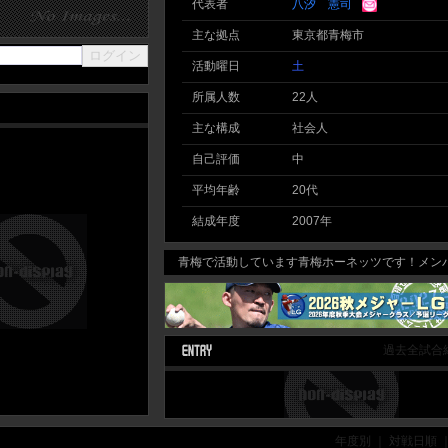
代表者
八汐 憲司
主な拠点
東京都青梅市
活動曜日
土
所属人数
22人
主な構成
社会人
自己評価
中
平均年齢
20代
結成年度
2007年
青梅で活動しています青梅ホーネッツです！メンバ
過去全試合
年度別 ｜ 対戦日順 