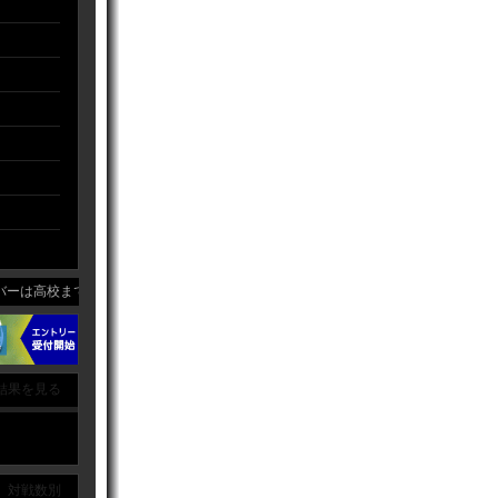
ーは高校までの経験者から未経験者までと幅広く、学生、社会人、女性プレイヤーか
結果を見る
｜ 対戦数別