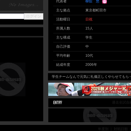
代表者
柳舘 悠
主な拠点
東京都町田市
活動曜日
日
祝
所属人数
15人
主な構成
学生
自己評価
中
平均年齢
10代
結成年度
2006年
学生チームなんで元気に礼儀正しくやらせてもらっ
過去全試合
年度別 ｜ 対戦日順 