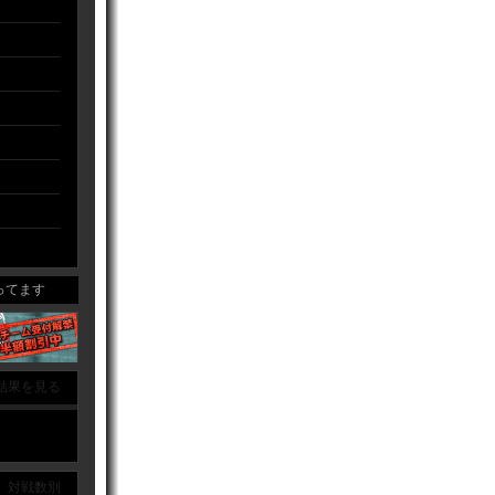
てます
結果を見る
｜ 対戦数別