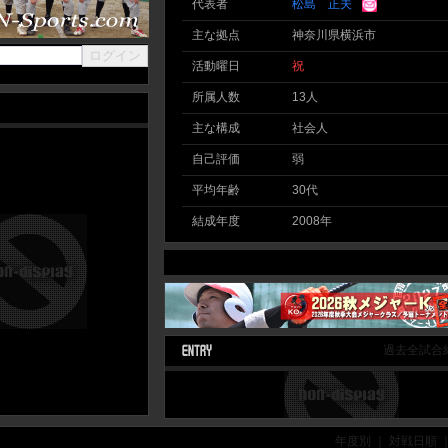
代表者
松島 正夫
主な拠点
神奈川県横浜市
活動曜日
祝
所属人数
13人
主な構成
社会人
自己評価
弱
平均年齢
30代
結成年度
2008年
過去全試合
年度別 ｜ 対戦日順 