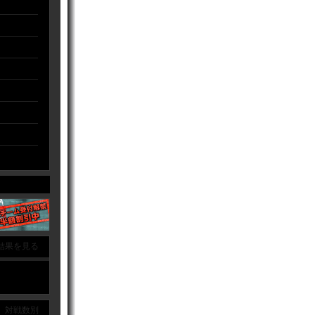
結果を見る
｜ 対戦数別