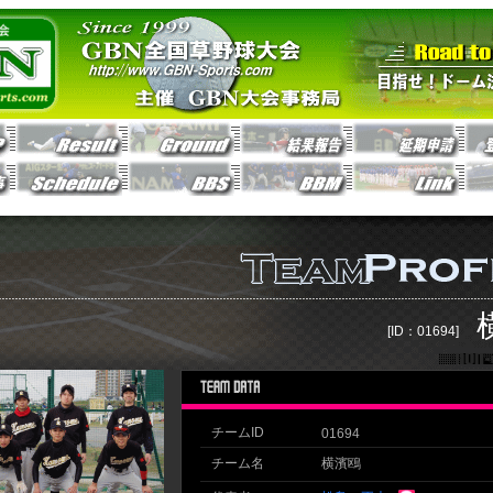
[ID：01694]
チームID
01694
チーム名
横濱鴎