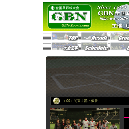
（'09）関東４部・優勝