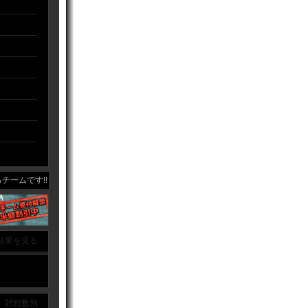
ムです!!
結果を見る
｜ 対戦数別