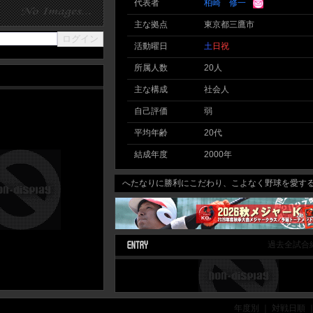
代表者
柏崎 修一
主な拠点
東京都三鷹市
活動曜日
土
日
祝
所属人数
20人
主な構成
社会人
自己評価
弱
平均年齢
20代
結成年度
2000年
へたなりに勝利にこだわり、こよなく野球を愛するチー
過去全試合
年度別 ｜ 対戦日順 