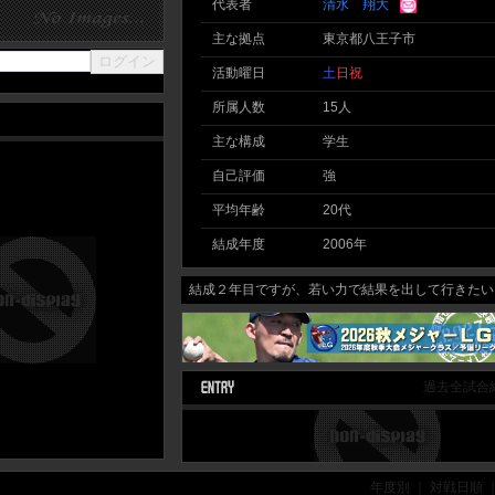
代表者
清水 翔大
主な拠点
東京都八王子市
活動曜日
土
日
祝
所属人数
15人
主な構成
学生
自己評価
強
平均年齢
20代
結成年度
2006年
結成２年目ですが、若い力で結果を出して行きたいと
過去全試合
年度別 ｜ 対戦日順 