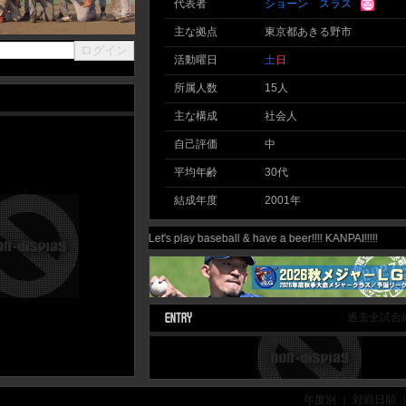
代表者
ショーン スラス
主な拠点
東京都あきる野市
活動曜日
土
日
所属人数
15人
主な構成
社会人
自己評価
中
平均年齢
30代
結成年度
2001年
Let's play baseball & have a beer!!!! KANPAI!!!!!
過去全試合
年度別 ｜ 対戦日順 