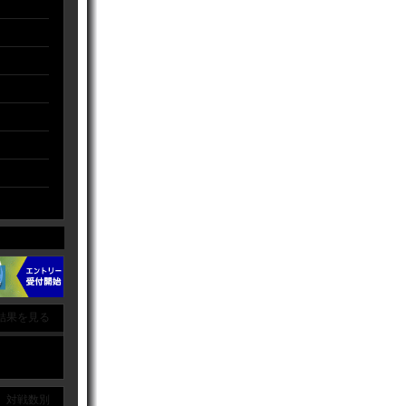
結果を見る
｜ 対戦数別