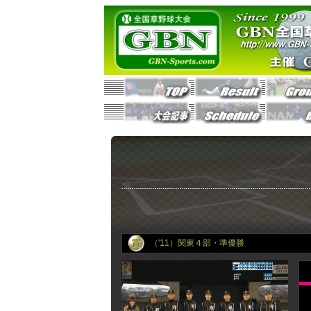
（'11）関東４部・準優勝