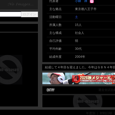
代表者
小林 禅
主な拠点
東京都八王子市
活動曜日
土
所属人数
15人
主な構成
社会人
自己評価
弱
平均年齢
30代
結成年度
2004年
結成して４年目を迎えました。今年はＧＢＮ４年目を
過去全試合
年度別 ｜ 対戦日順 