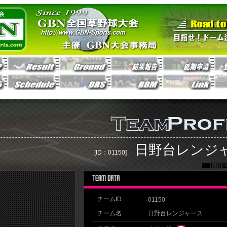
日野台レンジ
[ID：01150]
チームID
01150
チーム名
日野台レンジャース