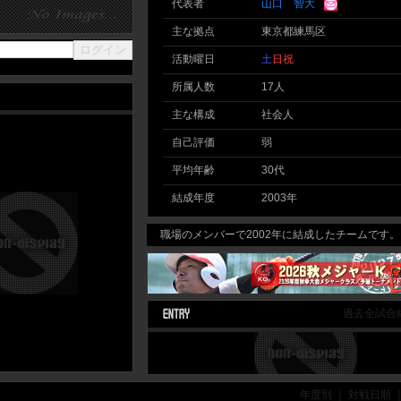
代表者
山口 智大
主な拠点
東京都練馬区
活動曜日
土
日
祝
所属人数
17人
主な構成
社会人
自己評価
弱
平均年齢
30代
結成年度
2003年
職場のメンバーで2002年に結成したチームです。
過去全試合
年度別 ｜ 対戦日順 