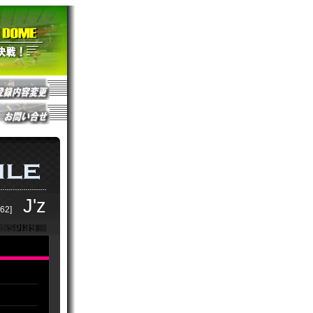
J'z
62]