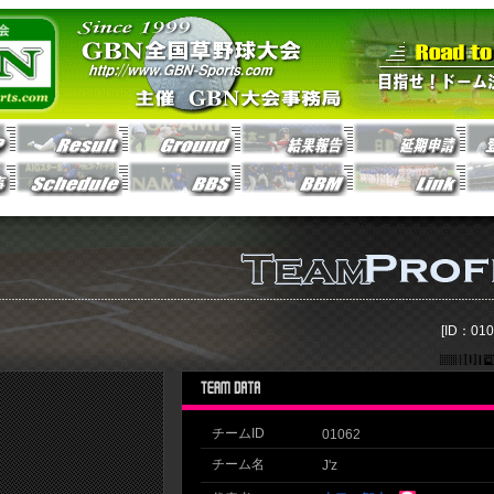
[ID：010
チームID
01062
チーム名
J'z