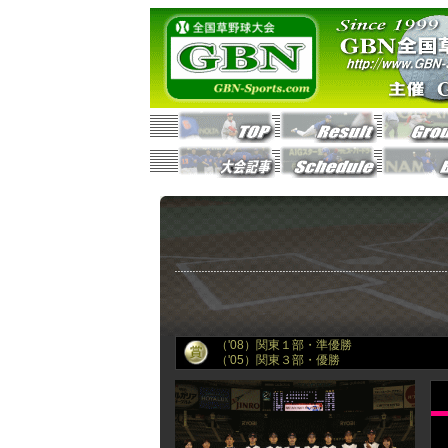
（'08）関東１部・準優勝
（'05）関東３部・優勝