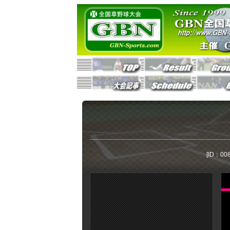
[ID：008