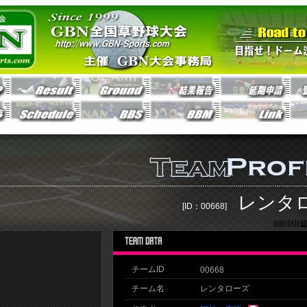
レンタ
[ID：00668]
チームID
00668
チーム名
レンタローズ