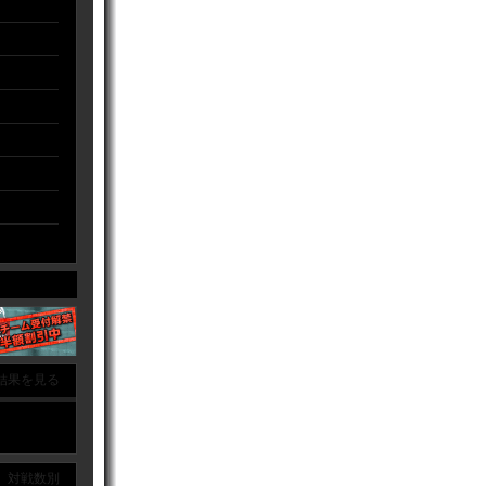
結果を見る
｜ 対戦数別