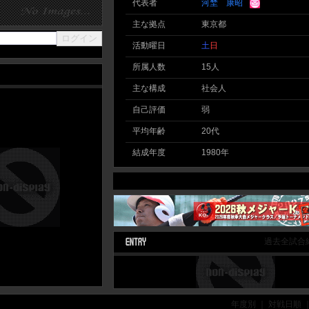
代表者
河埜 康昭
主な拠点
東京都
活動曜日
土
日
所属人数
15人
主な構成
社会人
自己評価
弱
平均年齢
20代
結成年度
1980年
過去全試合
年度別 ｜ 対戦日順 