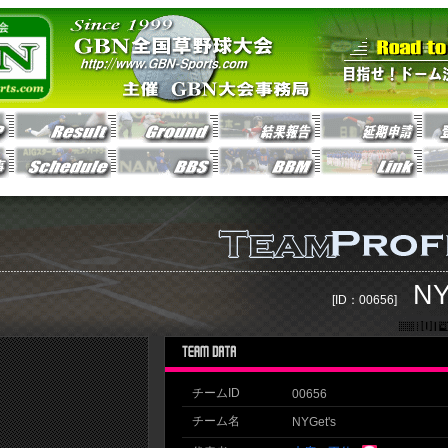
NY
[ID：00656]
チームID
00656
チーム名
NYGet's