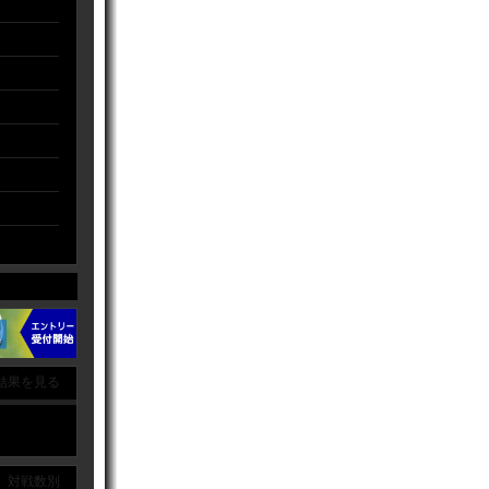
結果を見る
｜ 対戦数別