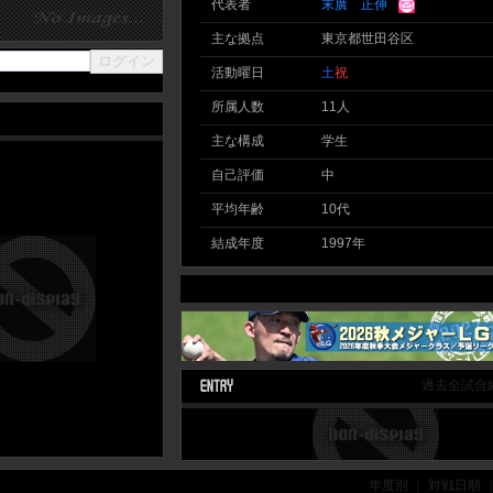
代表者
末廣 正伸
主な拠点
東京都世田谷区
活動曜日
土
祝
所属人数
11人
主な構成
学生
自己評価
中
平均年齢
10代
結成年度
1997年
過去全試合
年度別 ｜ 対戦日順 