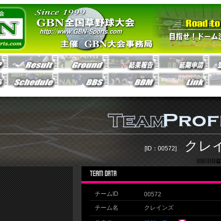
クレ
[ID：00572]
チームID
00572
チーム名
クレインズ