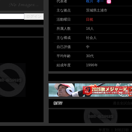
代表者
根川 孝一
主な拠点
茨城県土浦市
活動曜日
日
祝
所属人数
16人
主な構成
社会人
自己評価
中
平均年齢
30代
結成年度
1996年
過去全試合
年度別 ｜ 対戦日順 