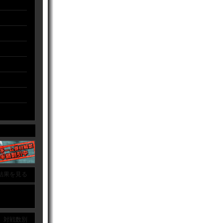
結果を見る
｜ 対戦数別