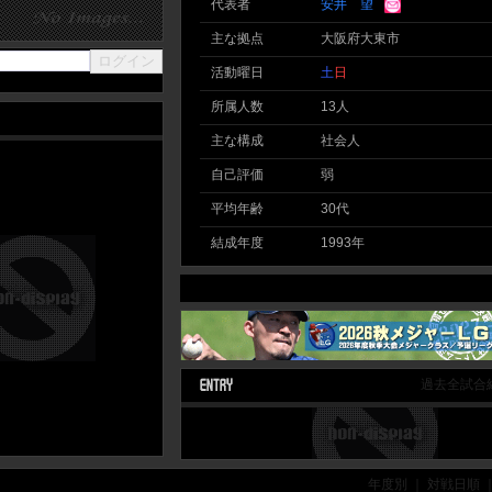
代表者
安井 望
主な拠点
大阪府大東市
活動曜日
土
日
所属人数
13人
主な構成
社会人
自己評価
弱
平均年齢
30代
結成年度
1993年
過去全試合
年度別 ｜ 対戦日順 