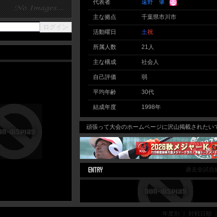
代表者
遠野 肇
主な拠点
千葉県市川市
活動曜日
土
祝
所属人数
21人
主な構成
社会人
自己評価
弱
平均年齢
30代
結成年度
1998年
頑張って大会のホームページに沢山掲載されたいで
過去全試合
年度別 ｜ 対戦日順 