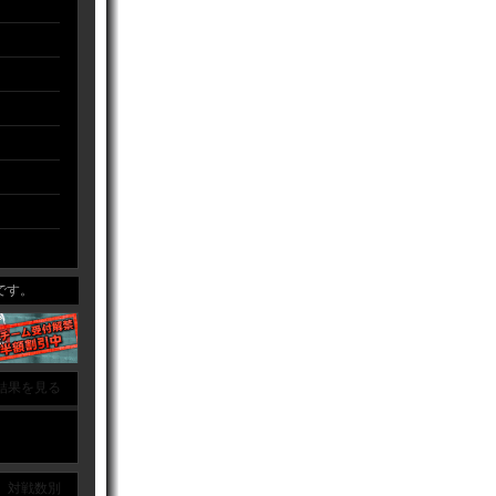
す。
結果を見る
｜ 対戦数別