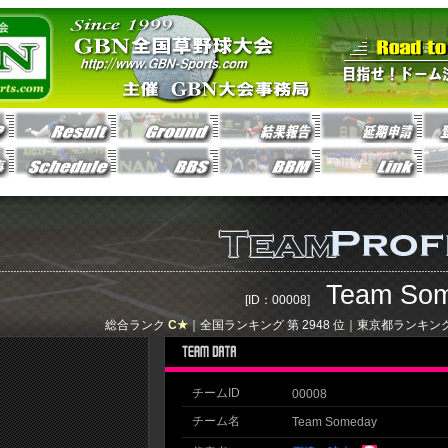
Team So
[ID：00008]
総合ランク
C★
｜全国ランキング 第
2948
位｜東京都ランキング
チームID
00008
チーム名
Team Someday