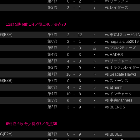
第3節
vs
リラックス
0
-
2
×
第2節
vs
レイダース
3
-
1
○
12戦 5勝 6敗 1分／得点46／失点70
(E3A)
第7節
vs
東京Jスコーピオ
2
-
12
×
第6節
2
-
1
○
vs
nagata-club2019
第5節
△
vs
プロパティーズ
3
-
3
第4節
0
-
3
×
vs
HADES
第3節
vs
リーチャーズ
4
-
3
○
第2節
vs
ミラクルレイダー
2
-
9
×
第1節
10
-
6
○
vs
Seagate Hawks
(E3B)
第7節
vs
ストーンズ
0
-
6
×
第6節
4
-
2
○
vs
at north
第4節
vs
ドンチャック
10
-
8
○
第3節
vs
中央Mariners
6
-
8
×
第2節
3
-
9
×
vs
BLENDS
6戦 勝 6敗 分／得点7／失点39
(E2A)
第7節
0
-
9
×
vs
BLUES