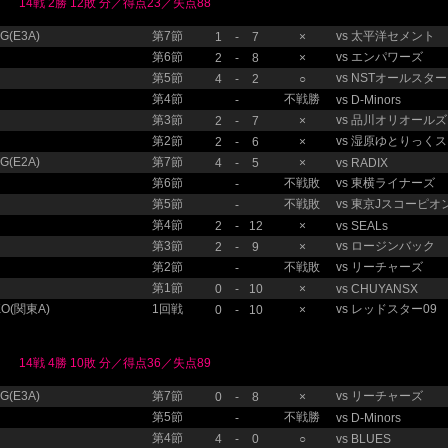
14戦 2勝 12敗 分／得点23／失点88
(E3A)
第7節
vs
太平洋セメント
1
-
7
×
第6節
vs
エンパワーズ
2
-
8
×
第5節
vs
NSTオールスタ
4
-
2
○
第4節
不戦勝
-
vs
D-Minors
第3節
vs
品川オリオールズ
2
-
7
×
第2節
vs
湿原ゆとりっくス
2
-
6
×
(E2A)
第7節
4
-
5
×
vs
RADIX
第6節
不戦敗
vs
東横ライナーズ
-
第5節
不戦敗
vs
東京Jスコーピオ
-
第4節
2
-
12
×
vs
SEALs
第3節
vs
ロージンバック
2
-
9
×
第2節
不戦敗
vs
リーチャーズ
-
第1節
0
-
10
×
vs
CHUYANSX
O(関東A)
1回戦
vs
レッドスター09
0
-
10
×
14戦 4勝 10敗 分／得点36／失点89
(E3A)
第7節
vs
リーチャーズ
0
-
8
×
第5節
不戦勝
-
vs
D-Minors
第4節
4
-
0
○
vs
BLUES