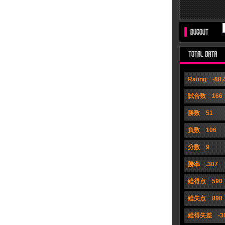
Rating -88.
試合数 166
勝数 51
負数 106
分数 9
勝率 .307
総得点 590
総失点 898
総得失差 -3