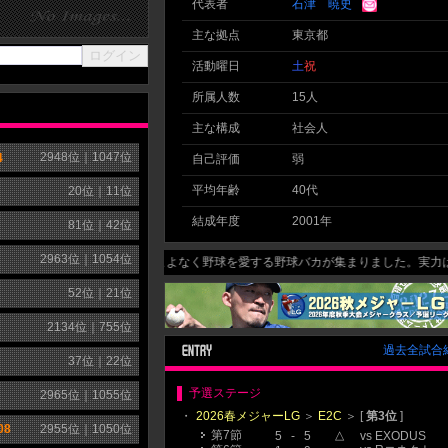
代表者
石津 暁史
主な拠点
東京都
活動曜日
土
祝
所属人数
15人
主な構成
社会人
2948
位｜
1047
位
4
自己評価
弱
平均年齢
40代
20
位｜
11
位
結成年度
2001年
81
位｜
42
位
2963
位｜
1054
位
こよなく野球を愛する野球バカが集まりました。実力はさておき、
52
位｜
21
位
2134
位｜
755
位
過去全試合
37
位｜
22
位
予選ステージ
2965
位｜
1055
位
・
2026春メジャーLG
＞
E2C
＞ [
第3位
]
08
2955
位｜
1050
位
第7節
△
5
-
5
vs
EXODUS