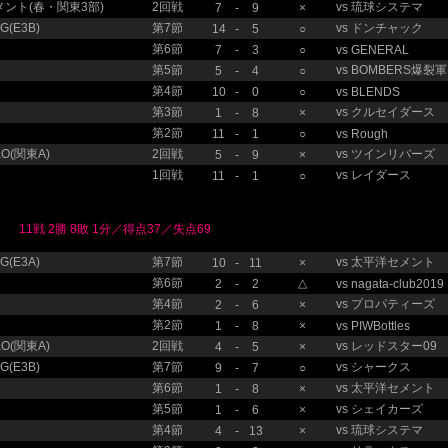
ント(春・関東3部)
2回戦
vs
琉球システマ
7
-
9
×
(E3B)
第7節
vs
ドンチャック
14
-
5
○
第6節
7
-
3
○
vs
GENERAL
第5節
vs
BOMBERS爆裂
5
-
4
○
第4節
10
-
0
○
vs
BLENDS
第3節
vs
クルセイダース
1
-
8
×
第2節
11
-
1
○
vs
Rough
O(関東A)
2回戦
vs
ツインリバーズ
5
-
9
×
1回戦
vs
レイダース
11
-
1
○
11戦 2勝 8敗 1分／得点37／失点69
(E3A)
第7節
vs
太平洋セメント
10
-
11
×
第6節
△
2
-
2
vs
nagata-club2019
第4節
vs
プロパティーズ
2
-
6
×
第2節
1
-
8
×
vs
PIWBottles
O(関東A)
2回戦
vs
レッドスター09
4
-
5
×
(E3B)
第7節
vs
シャークス
9
-
7
○
第6節
vs
太平洋セメント
1
-
8
×
第5節
vs
シェイカーズ
1
-
6
×
第4節
vs
琉球システマ
4
-
13
×