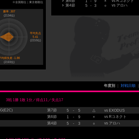
第6節
vs
Rコネクト
1
-
9
×
※全国順位｜東京都順位
第4節
vs
アロハ
5
-
3
○
勝率 .307
(
2134
位)
平均失点
5.41
(
2210
位)
平均得失差 -1.86
(
2193
位)
年度別
｜
対戦日順
3戦 1勝 1敗 1分／得点11／失点17
(E2C)
第7節
△
5
-
5
vs
EXODUS
第6節
vs
Rコネクト
1
-
9
×
第4節
vs
アロハ
5
-
3
○