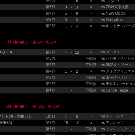
第6節
1
-
6
×
vs
Tokyo R
第5節
vs
ZIMA東京支部
0
-
10
×
第4節
5
-
9
×
vs
NEW ODDS
第3節
0
-
3
×
vs
Mosquitos
第2節
vs
キッドナッパーズ
1
-
2
×
7戦 1勝 6敗 分／得点9／失点30
(E2B)
第7節
vs
ダークス
4
-
12
×
第6節
不戦敗
vs
ハシモトスペシャ
-
第5節
不戦勝
vs
SMSタイフーン
-
第4節
vs
アイダブリュエス
1
-
2
×
第3節
不戦敗
vs
太平洋セメント
-
第2節
不戦敗
vs
東京Jスコーピオ
-
第1節
不戦敗
-
vs
Centre Treize
6戦 3勝 3敗 分／得点32／失点34
ント(春・関東3部)
1回戦
vs
ストーンズ
1
-
6
×
(E3A)
第7節
vs
アカネッツ
15
-
10
○
第6節
不戦勝
vs
ドンチャック
-