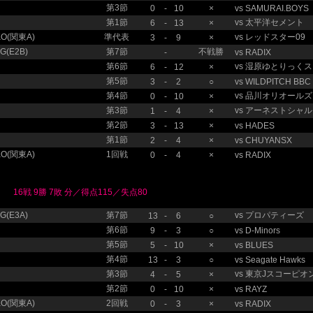
第3節
0
-
10
×
vs
SAMURAI.BOYS
第1節
vs
太平洋セメント
6
-
13
×
O(関東A)
準代表
vs
レッドスター09
3
-
9
×
(E2B)
第7節
不戦勝
-
vs
RADIX
第6節
vs
湿原ゆとりっくス
6
-
12
×
第5節
3
-
2
○
vs
WILDPITCH BBC
第4節
vs
品川オリオールズ
0
-
10
×
第3節
vs
アーネストシャル
1
-
4
×
第2節
3
-
13
×
vs
HADES
第1節
2
-
4
×
vs
CHUYANSX
O(関東A)
1回戦
0
-
4
×
vs
RADIX
16戦 9勝 7敗 分／得点115／失点80
(E3A)
第7節
vs
プロパティーズ
13
-
6
○
第6節
9
-
3
○
vs
D-Minors
第5節
5
-
10
×
vs
BLUES
第4節
13
-
3
○
vs
Seagate Hawks
第3節
vs
東京Jスコーピオ
4
-
5
×
第2節
0
-
10
×
vs
RAYZ
O(関東A)
2回戦
0
-
3
×
vs
RADIX