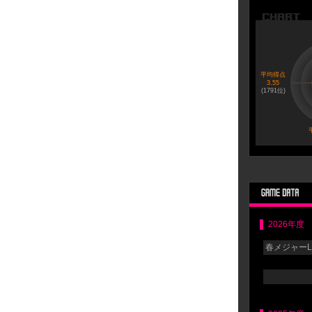
平均得点
3.55
(
1791
位)
2026年度
春メジャーLG