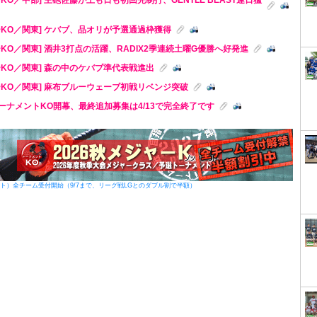
ャーKO／関東] ケバブ、品オリが予選通過枠獲得
ーKO／関東] 酒井3打点の活躍、RADIX2季連続土曜G優勝へ好発進
ャーKO／関東] 森の中のケバブ準代表戦進出
ャーKO／関東] 麻布ブルーウェーブ初戦リベンジ突破
トーナメントKO開幕、最終追加募集は4/13で完全終了です
メント）全チーム受付開始（9/7まで、リーグ戦LGとのダブル割で半額）