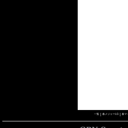
|
|
一覧
春メジャーLG
春マ