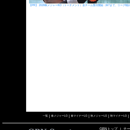
【PR】 2026秋メジャーKO（トーナメント）全チーム受付開始（9/7まで、リーグ戦
|
|
|
|
|
一覧
春メジャーLG
春マイナーLG
秋メジャーLG
秋マイナーLG
GBNトップ
チ
|