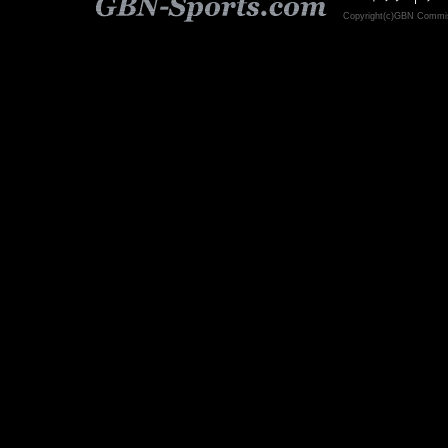
Copyright(c)GBN C