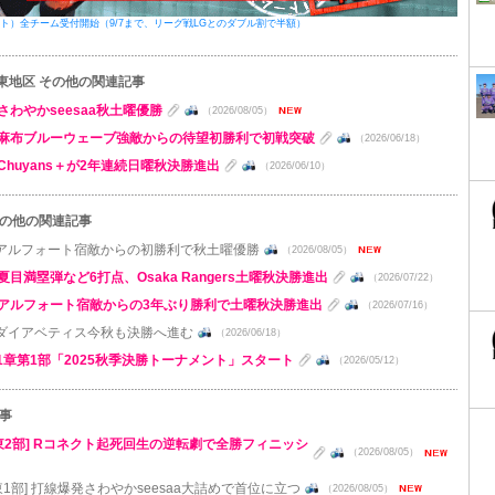
メント）全チーム受付開始（9/7まで、リーグ戦LGとのダブル割で半額）
関東地区 その他の関連記事
 さわやかseesaa秋土曜優勝
（2026/08/05）
部] 麻布ブルーウェーブ強敵からの待望初勝利で初戦突破
（2026/06/18）
] Chuyans＋が2年連続日曜秋決勝進出
（2026/06/10）
その他の関連記事
部] アルフォート宿敵からの初勝利で秋土曜優勝
（2026/08/05）
 夏目満塁弾など6打点、Osaka Rangers土曜秋決勝進出
（2026/07/22）
部] アルフォート宿敵からの3年ぶり勝利で土曜秋決勝進出
（2026/07/16）
部] ダイアベティス今秋も決勝へ進む
（2026/06/18）
1章第1部「2025秋季決勝トーナメント」スタート
（2026/05/12）
記事
関東2部] Rコネクト起死回生の逆転劇で全勝フィニッシ
（2026/08/05）
東1部] 打線爆発さわやかseesaa大詰めで首位に立つ
（2026/08/05）