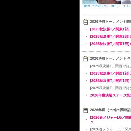
【PR】 2026秋メジャーKO（トーナ
2026決勝トーナメント
・
[2025秋決勝T／関東1部]
・
[2025秋決勝T／関東2
・
[2025秋決勝T／関東1部
2026決勝トーナメント 
・
[2025秋決勝T／関西1
・
[2025秋決勝T／関西1部]
・
[2025秋決勝T／関西1
・
[2025秋決勝T／関西1
・
2026年度決勝ステージ第
2026年度 その他の関連
[2026春メジャーLG／
・
ュ
・
[2026春メジャーLG／関