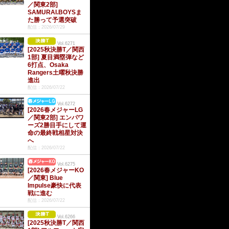
／関東2部]
SAMURAI.BOYSま
た勝って予選突破
配信：2026/07/29
Vol.6271
[2025秋決勝T／関西
1部] 夏目満塁弾など
6打点、Osaka
Rangers土曜秋決勝
進出
配信：2026/07/22
Vol.6272
[2026春メジャーLG
／関東2部] エンパワ
ーズ2勝目手にして運
命の最終戦相星対決
へ
配信：2026/07/22
Vol.6275
[2026春メジャーKO
／関東] Blue
Impulse豪快に代表
戦に進む
配信：2026/07/22
Vol.6266
[2025秋決勝T／関西