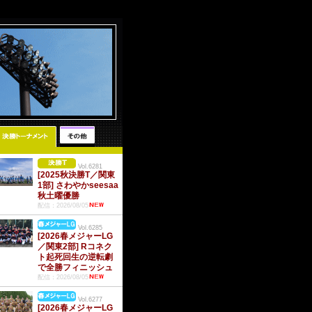
Vol.6281
[2025秋決勝T／関東
1部] さわやかseesaa
秋土曜優勝
配信：2026/08/05
Vol.6285
[2026春メジャーLG
／関東2部] Rコネク
ト起死回生の逆転劇
で全勝フィニッシュ
配信：2026/08/05
Vol.6277
[2026春メジャーLG