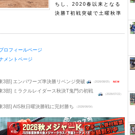
ちし、2020春以来となる
決勝T初戦突破で土曜秋準
。
 プロフィールページ
ーナメントページ
関東3部] エンパワーズ準決勝リベンジ突破
（2026/08/05）
関東3部] ミラクルレイダース秋決T鬼門の初戦
（2026/07/22）
関東3部] AIS秋日曜決勝戦に完封勝ち
（2026/06/04）