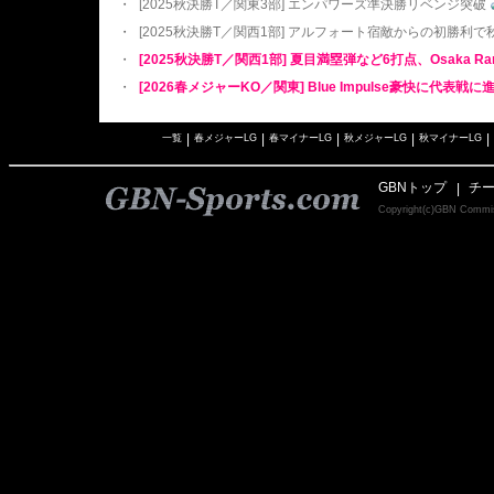
・
[2025秋決勝T／関東3部] エンパワーズ準決勝リベンジ突破
・
[2025秋決勝T／関西1部] アルフォート宿敵からの初勝利
・
[2025秋決勝T／関西1部] 夏目満塁弾など6打点、Osaka R
・
[2026春メジャーKO／関東] Blue Impulse豪快に代表戦に
|
|
|
|
|
一覧
春メジャーLG
春マイナーLG
秋メジャーLG
秋マイナーLG
GBNトップ
チ
|
Copyright(c)GBN C