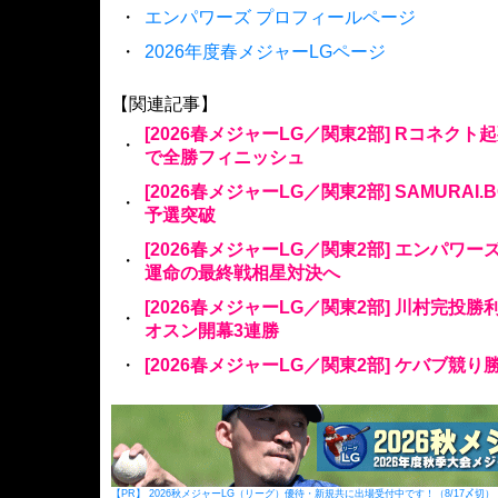
・
エンパワーズ プロフィールページ
・
2026年度春メジャーLGページ
【関連記事】
[2026春メジャーLG／関東2部] Rコネク
・
で全勝フィニッシュ
[2026春メジャーLG／関東2部] SAMURAI
・
予選突破
[2026春メジャーLG／関東2部] エンパワ
・
運命の最終戦相星対決へ
[2026春メジャーLG／関東2部] 川村完投
・
オスン開幕3連勝
・
[2026春メジャーLG／関東2部] ケバブ競
【PR】 2026秋メジャーLG（リーグ）優待・新規共に出場受付中です！（8/17〆切）