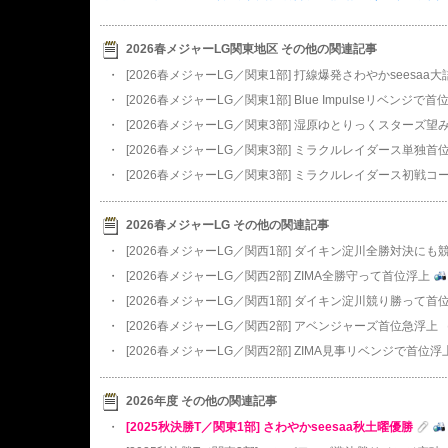
2026春メジャーLG関東地区 その他の関連記事
・
[2026春メジャーLG／関東1部] 打線爆発さわやかseesa
・
[2026春メジャーLG／関東1部] Blue Impulseリベンジで
・
[2026春メジャーLG／関東3部] 湿原ゆとりっくスターズ
・
[2026春メジャーLG／関東3部] ミラクルレイダース単独首
・
[2026春メジャーLG／関東3部] ミラクルレイダース初戦コ
2026春メジャーLG その他の関連記事
・
[2026春メジャーLG／関西1部] ダイキン淀川全勝対決にも
・
[2026春メジャーLG／関西2部] ZIMA全勝守って首位浮上
・
[2026春メジャーLG／関西1部] ダイキン淀川競り勝って首
・
[2026春メジャーLG／関西2部] アベンジャーズ首位急浮上
（
・
[2026春メジャーLG／関西2部] ZIMA見事リベンジで首位浮
2026年度 その他の関連記事
・
[2025秋決勝T／関東1部] さわやかseesaa秋土曜優勝