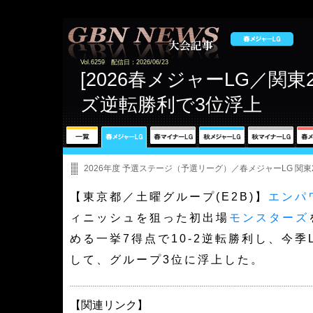
Vol.6259 配信日：2026/06/23
[2026春メジャーLG／関東
ズ逆転勝利で3位浮上
2026年度 予選ステージ（予選リーグ）／春メジャーLG 関東
【東京都／土曜グループ(E2B)】
エンパ
ィニッシュを狙った初出場
モンスターズ
める一挙7得点で10-2逆転勝利し、今季
して、グループ3位に浮上した。
【関連リンク】