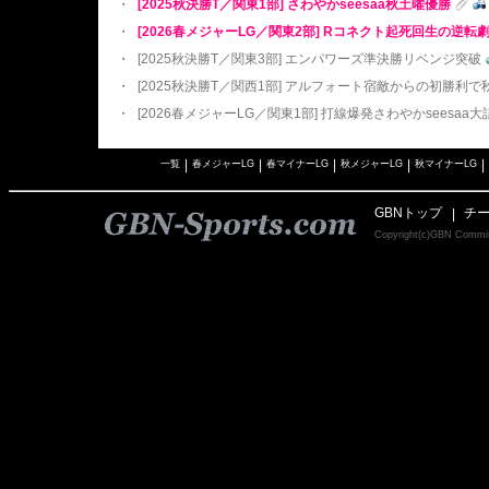
・
[2025秋決勝T／関東1部] さわやかseesaa秋土曜優勝
・
[2026春メジャーLG／関東2部] Rコネクト起死回生の逆
・
[2025秋決勝T／関東3部] エンパワーズ準決勝リベンジ突破
・
[2025秋決勝T／関西1部] アルフォート宿敵からの初勝利
・
[2026春メジャーLG／関東1部] 打線爆発さわやかseesa
|
|
|
|
|
一覧
春メジャーLG
春マイナーLG
秋メジャーLG
秋マイナーLG
GBNトップ
チ
|
Copyright(c)GBN C