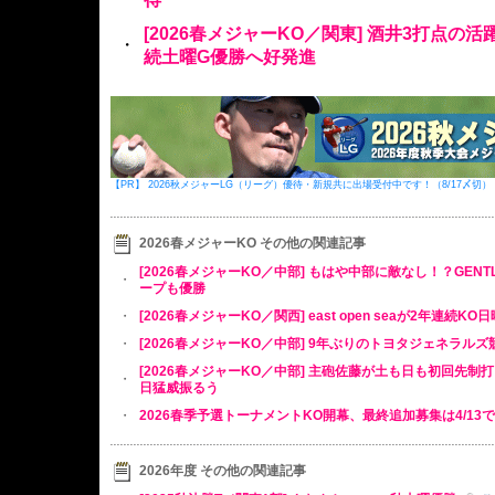
[2026春メジャーKO／関東] 酒井3打点の活躍
・
続土曜G優勝へ好発進
【PR】 2026秋メジャーLG（リーグ）優待・新規共に出場受付中です！（8/17〆切）
2026春メジャーKO その他の関連記事
[2026春メジャーKO／中部] もはや中部に敵なし！？GENTL
・
ープも優勝
・
[2026春メジャーKO／関西] east open seaが2年連続K
・
[2026春メジャーKO／中部] 9年ぶりのトヨタジェネラル
[2026春メジャーKO／中部] 主砲佐藤が土も日も初回先制打、G
・
日猛威振るう
・
2026春季予選トーナメントKO開幕、最終追加募集は4/13
2026年度 その他の関連記事