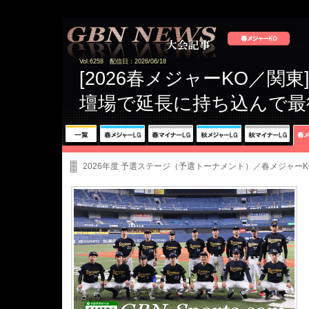
Vol.6258 配信日：2026/06/18
[2026春メジャーKO／関東] 
壇場で延長に持ち込んで最
2026年度 予選ステージ（予選トーナメント）／春メジャーK