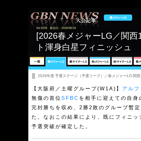
Vol.6256 配信日：2026/06/18
[2026春メジャーLG／関西
ト渾身白星フィニッシュ
2026年度 予選ステージ（予選リーグ）／春メジャーLG 関西
【大阪府／土曜グループ(W1A)】
アルフ
無傷の首位
SFBC
を相手に迎えての自身
完封勝ちを収め、2勝2敗のグループ暫定
た。なおこの結果により、既にフィニッ
予選突破が確定した。