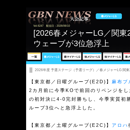
Vol.6247 配信日：2026/06/10
[2026春メジャーLG／関東
ウェーブが3位急浮上
2026年度 予選ステージ（予選リーグ）／春メジャーLG 関東
【東京都／日曜グループ(E2D)】
麻布ブ
2カ月前に今季KOで前回のリベンジを
の初対決に4-0完封勝ちし、今季実質初
ループ3位へと急浮上した。
【東京都／土曜グループ(E2C)】
アロハ