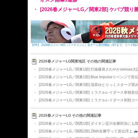
・
[2026春メジャーLG／関東2部] ケバブ競
【PR】 2026秋メジャーKO（トーナメント）全チーム受付開始（9/7まで、リーグ戦
2026春メジャーLG関東地区 その他の関連記事
・
[2026春メジャーLG／関東1部] 打線爆発さわやかseesa
・
[2026春メジャーLG／関東1部] Blue Impulseリベンジで
・
[2026春メジャーLG／関東3部] 湿原ゆとりっくスターズ
・
[2026春メジャーLG／関東3部] ミラクルレイダース単独首
・
[2026春メジャーLG／関東3部] ミラクルレイダース初戦コ
2026春メジャーLG その他の関連記事
・
[2026春メジャーLG／関西1部] ダイキン淀川全勝対決にも
・
[2026春メジャーLG／関西2部] ZIMA全勝守って首位浮上