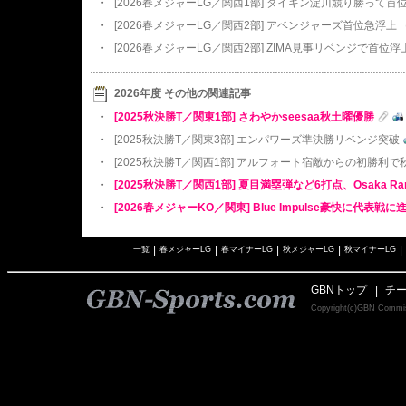
・
[2026春メジャーLG／関西1部] ダイキン淀川競り勝って首
・
[2026春メジャーLG／関西2部] アベンジャーズ首位急浮上
（
・
[2026春メジャーLG／関西2部] ZIMA見事リベンジで首位浮
2026年度 その他の関連記事
・
[2025秋決勝T／関東1部] さわやかseesaa秋土曜優勝
・
[2025秋決勝T／関東3部] エンパワーズ準決勝リベンジ突破
・
[2025秋決勝T／関西1部] アルフォート宿敵からの初勝利
・
[2025秋決勝T／関西1部] 夏目満塁弾など6打点、Osaka R
・
[2026春メジャーKO／関東] Blue Impulse豪快に代表戦に
|
|
|
|
|
一覧
春メジャーLG
春マイナーLG
秋メジャーLG
秋マイナーLG
GBNトップ
チ
|
Copyright(c)GBN C