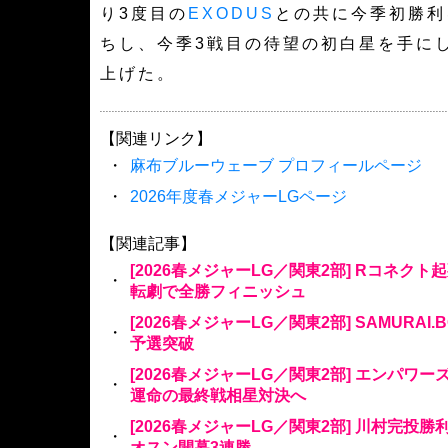
り3度目の
EXODUS
との共に今季初勝利
ちし、今季3戦目の待望の初白星を手に
上げた。
【関連リンク】
・
麻布ブルーウェーブ プロフィールページ
・
2026年度春メジャーLGページ
【関連記事】
[2026春メジャーLG／関東2部] Rコネクト
・
転劇で全勝フィニッシュ
[2026春メジャーLG／関東2部] SAMURAI
・
予選突破
[2026春メジャーLG／関東2部] エンパワ
・
運命の最終戦相星対決へ
[2026春メジャーLG／関東2部] 川村完投
・
オスン開幕3連勝