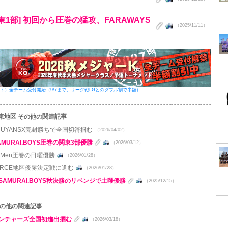
関東1部] 初回から圧巻の猛攻、FARAWAYS
（2025/11/11）
メント）全チーム受付開始（9/7まで、リーグ戦LGとのダブル割で半額）
関東地区 その他の関連記事
 CHUYANSX完封勝ちで全国切符掴む
（2026/04/02）
SAMURAI.BOYS圧巻の関東3部優勝
（2026/03/12）
La Men圧巻の日曜優勝
（2026/01/28）
 FORCE地区優勝決定戦に進む
（2026/01/28）
] SAMURAI.BOYS秋決勝のリベンジで土曜優勝
（2025/12/15）
その他の関連記事
] ヤンチャーズ全国初進出掴む
（2026/03/18）