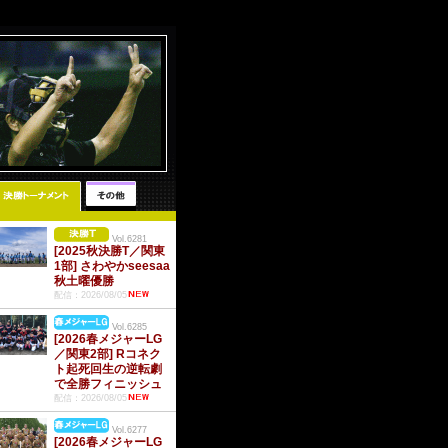
Vol.6281
[2025秋決勝T／関東
1部] さわやかseesaa
秋土曜優勝
配信：2026/08/05
Vol.6285
[2026春メジャーLG
／関東2部] Rコネク
ト起死回生の逆転劇
で全勝フィニッシュ
配信：2026/08/05
Vol.6277
[2026春メジャーLG