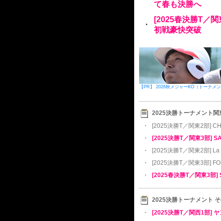
て春も決勝へ
[2025春決勝T／
・
初戦豪快突破
【PR】 2026秋メジャーKO（トーナ
2025決勝トーナメント
・
[2025決勝T／関東2部]
・
[2025決勝T／関東3部] 
・
[2025決勝T／関東2部] 
・
[2025決勝T／関東3部]
・
[2025春決勝T／関東3部
2025決勝トーナメント 
・
[2025決勝T／関西1部