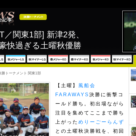
勝T／関東1部] 新津2発、
YS豪快過ぎる土曜秋優勝
決勝トーナメント 関東1部
【土曜】
風船会
FARAWAYS
決勝に衝撃コ
ールド勝ち。初出場ながら
注目を集めてここまで勝ち
上がった
めりーごーらんず
との土曜秋決勝戦を、初回