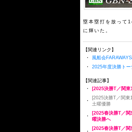
塁本塁打を放って1
に輝いた。
【関連リンク】
・
風船会FARAWAY
・
2025年度決勝ト
【関連記事】
・
[2025決勝T／関
[2025決勝T／関
・
土曜優勝
[2025春決勝T
・
曜決勝へ
[2025春決勝T／
・