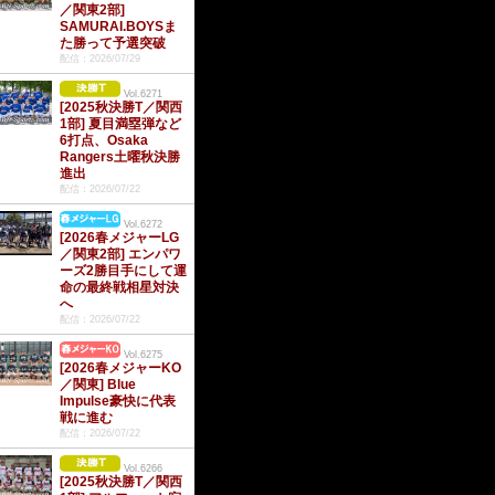
／関東2部]
SAMURAI.BOYSま
た勝って予選突破
配信：2026/07/29
Vol.6271
[2025秋決勝T／関西
1部] 夏目満塁弾など
6打点、Osaka
Rangers土曜秋決勝
進出
配信：2026/07/22
Vol.6272
[2026春メジャーLG
／関東2部] エンパワ
ーズ2勝目手にして運
命の最終戦相星対決
へ
配信：2026/07/22
Vol.6275
[2026春メジャーKO
／関東] Blue
Impulse豪快に代表
戦に進む
配信：2026/07/22
Vol.6266
[2025秋決勝T／関西