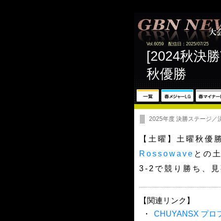
Vol.6059 配信日：2025/07/25
[2024秋決
秋優勝
2025年度 決勝ステージ／
【土曜】土曜秋優
Rossowave
との
3-2で競り勝ち、
【関連リンク】
・
CHUYANSX プ