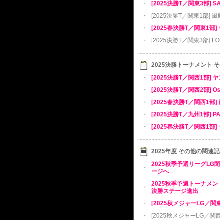
・
[2025決勝T／関東3部] 
・
[2025決勝T／関東1部]
・
[2025春決勝T／関東1
・
[2025決勝T／関東3部]
2025決勝トーナメント 
・
[2025決勝T／関西1部
・
[2025決勝T／関西2部] 
・
[2025春決勝T／関西1部] 
・
[2025決勝T／九州1部] 
・
[2025春決勝T／関西1
2025年度 その他の関連
2025秋季予選リーグLG
・
ージへ
2025秋季予選トーナメン
・
決勝ステージ進出
・
[2025秋メジャーLG／
・
[2025秋メジャーLG／関