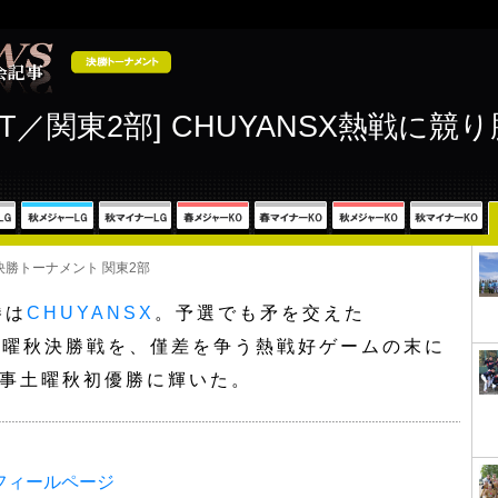
勝T／関東2部] CHUYANSX熱戦に
決勝トーナメント 関東2部
勝は
CHUYANSX
。予選でも矛を交えた
土曜秋決勝戦を、僅差を争う熱戦好ゲームの末に
見事土曜秋初優勝に輝いた。
ロフィールページ