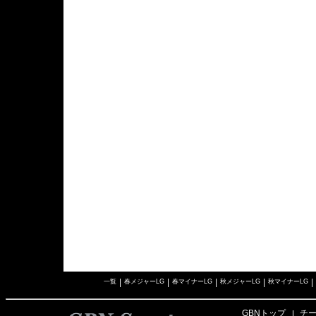
|
|
|
|
|
一覧
春メジャーLG
春マイナーLG
秋メジャーLG
秋マイナーLG
GBNトップ
チ
|