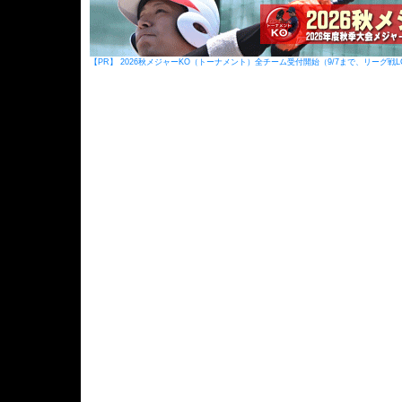
【PR】 2026秋メジャーKO（トーナメント）全チーム受付開始（9/7まで、リーグ戦