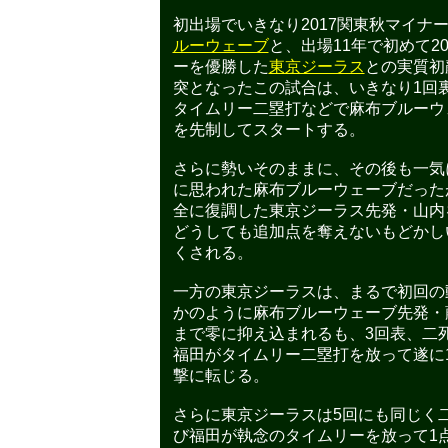
初出場でいきなり2017関東秋マイナ
ルーウェーブ
と、出場11年で初めて2
ーを優勝した
東京ジーラス
との実質初
突となったこの試合は、いきなり1回
タイムリー二塁打などで麻布ブルーウ
を先制してスタートする。
さらに勢いそのままに、その後も一気
に思われた麻布ブルーウェーブだった
全に復調した東京ジーラス先発・山内
どうしても追加点を奪えないもどかし
くされる。
一方の東京ジーラスは、まるで初回の
かのように麻布ブルーウェーブ先発・
まで零に抑え込まれるも、3回表、二
福田がタイムリー二塁打を放って遂に
撃に転じる。
さらに東京ジーラスは5回にも同じく
び福田が執念のタイムリーを放って1