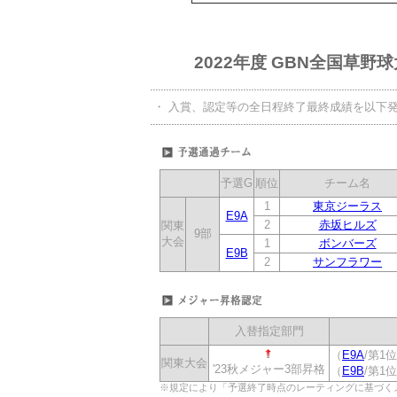
2022年度 GBN全国草野
・
入賞、認定等の全日程終了最終成績を以下
予選G
順位
チーム名
1
東京ジーラス
E9A
2
赤坂ヒルズ
関東
9部
大会
1
ボンバーズ
E9B
2
サンフラワー
入替指定部門
（
E9A
/第1
関東大会
'23秋メジャー3部昇格
（
E9B
/第1
※規定により「予選終了時点のレーティングに基づく