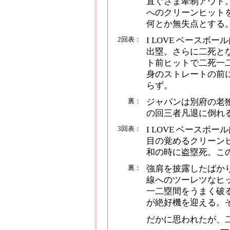
直ぐさま牽制アウト
へのクリーンヒット
何とか無失点とする
2回表：
I LOVE ベース
出塁。さらに二死と
ト前ヒットで二死一
身のストレートの前
らず。
裏：
ジャパンは別府の老
の回三者凡退に倒れ
3回表：
I LOVE ベース
目の覚めるクリーン
和の時に盗塁死。こ
裏：
強肩を披露したばか
線へのツーレツなヒ
一二塁間をうまく破
が絶好機を迎える。
だかに思われたが、