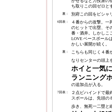
かせるなど力投派の
ち取りこの回ゼロと
裏：
別府この回をピシャ
6回表：
４番からの攻撃。一
のヒットで出塁、そ
番・酒井。しかしここ
LOVE ベースボー
かしい展開が続く。
裏：
こちらも同じく４番
なりセンターの頭上
ホイと一気
ランニング
の追加点が入る。
7回表：
２点ビハインドで最終
スボールは、先頭の
歩き、無死一二塁と