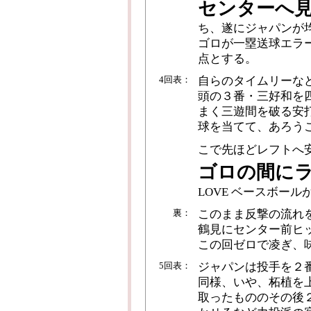
センターへ
ち、遂にジャパンが
ゴロが一塁送球エラ
点とする。
4回表：
自らのタイムリーな
頭の３番・三好和を
まく三遊間を破る安
球を当てて、あろう
こで先ほどレフトへ
ゴロの間に
LOVE ベースボー
裏：
このまま反撃の流れ
鶴見にセンター前ヒ
この回ゼロで凌ぎ、
5回表：
ジャパンは投手を２
同様、いや、柘植を
取ったもののその後