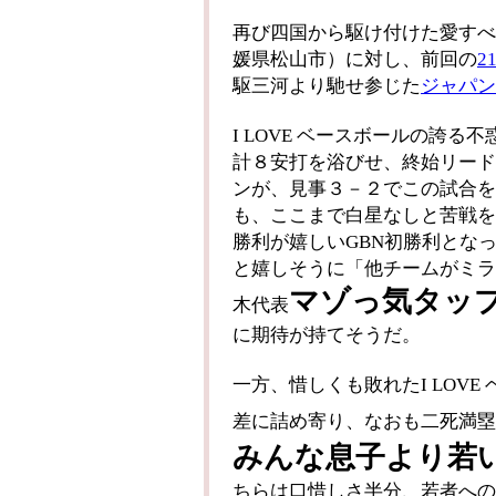
再び四国から駆け付けた愛すべ
媛県松山市）に対し、前回の
21
駆三河より馳せ参じた
ジャパン
I LOVE ベースボールの誇
計８安打を浴びせ、終始リード
ンが、見事３－２でこの試合を
も、ここまで白星なしと苦戦を
勝利が嬉しいGBN初勝利とな
と嬉しそうに「他チームがミラ
マゾっ気タッ
木代表
に期待が持てそうだ。
一方、惜しくも敗れたI LOV
差に詰め寄り、なおも二死満塁
みんな息子より若
ちらは口惜しさ半分、若者への